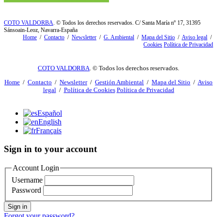
COTO VALDORBA
. © Todos los derechos reservados. C/ Santa María nº 17, 31395
Sánsoain-Leoz, Navarra-España
Home
/
Contacto
/
Newsletter
/
G. Ambiental
/
Mapa del Sitio
/
Aviso legal
/
Cookies
Política de Privacidad
COTO VALDORBA
. © Todos los derechos reservados.
Home
/
Contacto
/
Newsletter
/
Gestión Ambiental
/
Mapa del Sitio
/
Aviso
legal
/
Política de Cookies
Política de Privacidad
Español
English
Français
Sign in to your account
Account Login
Username
Password
Sign in
Forgot your password?