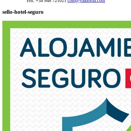
Telf. +34 948 721021
coto@valdorba.com
sello-hotel-seguro