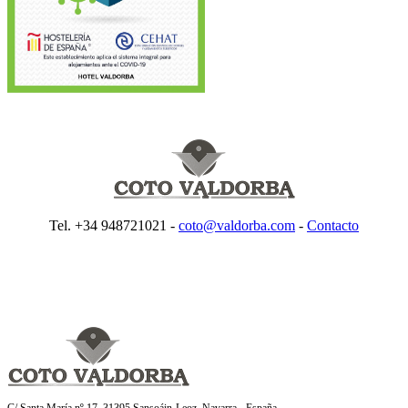
Tel. +34 948721021 -
coto@valdorba.com
-
Contacto
C/ Santa María nº 17, 31395 Sansoáin-Leoz, Navarra - España.