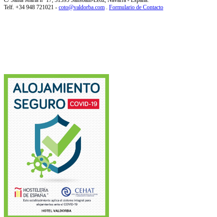
Telf. +34 948 721021 -
coto@valdorba.com
.
Formulario de Contacto