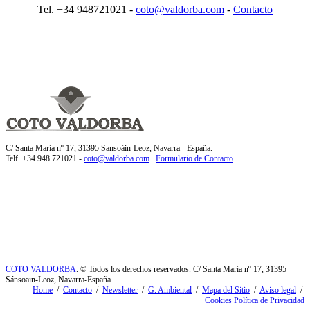
Tel. +34 948721021 -
coto@valdorba.com
-
Contacto
C/ Santa María nº 17, 31395 Sansoáin-Leoz, Navarra - España.
Telf. +34 948 721021 -
coto@valdorba.com
.
Formulario de Contacto
COTO VALDORBA
. © Todos los derechos reservados. C/ Santa María nº 17, 31395
Sánsoain-Leoz, Navarra-España
Home
/
Contacto
/
Newsletter
/
G. Ambiental
/
Mapa del Sitio
/
Aviso legal
/
Cookies
Política de Privacidad