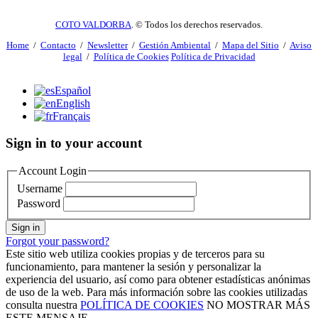
COTO VALDORBA
. © Todos los derechos reservados.
Home
/
Contacto
/
Newsletter
/
Gestión Ambiental
/
Mapa del Sitio
/
Aviso
legal
/
Política de Cookies
Política de Privacidad
Español
English
Français
Sign in to your account
Account Login
Username
Password
Sign in
Forgot your password?
Este sitio web utiliza cookies propias y de terceros para su
funcionamiento, para mantener la sesión y personalizar la
experiencia del usuario, así como para obtener estadísticas anónimas
de uso de la web. Para más información sobre las cookies utilizadas
consulta nuestra
POLÍTICA DE COOKIES
NO MOSTRAR MÁS
ESTE MENSAJE