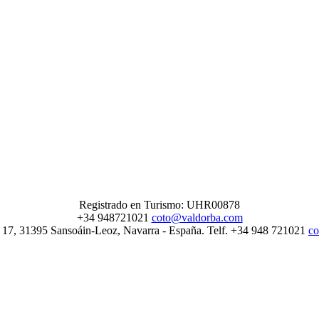
Registrado en Turismo: UHR00878
+34 948721021
coto@valdorba.com
º 17, 31395 Sansoáin-Leoz, Navarra - España. Telf. +34 948 721021
c