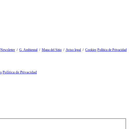
/
Newsletter
/
G. Ambiental
/
Mapa del Sitio
/
Aviso legal
/
Cookies
Política de Privacidad
es
Política de Privacidad