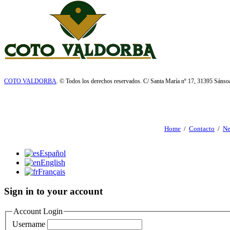
COTO VALDORBA
. © Todos los derechos reservados. C/ Santa María nº 17, 31395 Sáns
Home
/
Contacto
/
Ne
Español
English
Français
Sign in to your account
Account Login
Username