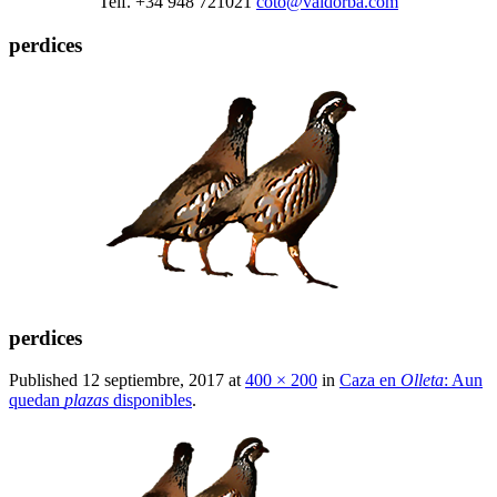
Telf. +34 948 721021
coto@valdorba.com
perdices
perdices
Published
12 septiembre, 2017
at
400 × 200
in
Caza en
Olleta
: Aun
quedan
plazas
disponibles
.