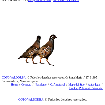
Telf. +34 948 721021 -
coto@valdorba.com
.
Formulario de Contacto
COTO VALDORBA
. © Todos los derechos reservados. C/ Santa María nº 17, 31395
Sánsoain-Leoz, Navarra-España
Home
/
Contacto
/
Newsletter
/
G. Ambiental
/
Mapa del Sitio
/
Aviso legal
/
Cookies
Política de Privacidad
COTO VALDORBA
. © Todos los derechos reservados.