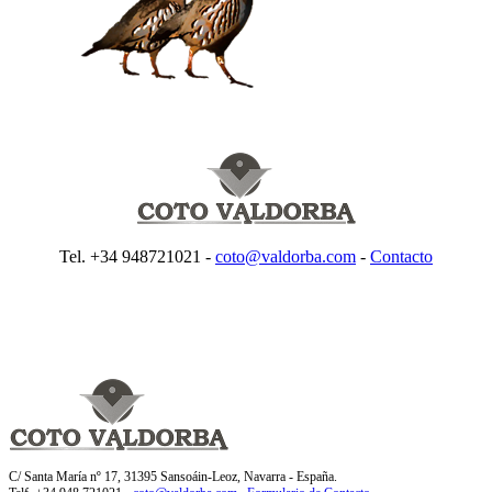
Tel. +34 948721021 -
coto@valdorba.com
-
Contacto
C/ Santa María nº 17, 31395 Sansoáin-Leoz, Navarra - España.