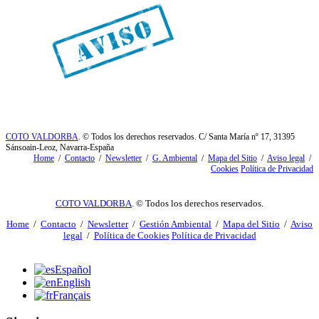
COTO VALDORBA
. © Todos los derechos reservados. C/ Santa María nº 17, 31395
Sánsoain-Leoz, Navarra-España
Home
/
Contacto
/
Newsletter
/
G. Ambiental
/
Mapa del Sitio
/
Aviso legal
/
Cookies
Política de Privacidad
COTO VALDORBA
. © Todos los derechos reservados.
Home
/
Contacto
/
Newsletter
/
Gestión Ambiental
/
Mapa del Sitio
/
Aviso
legal
/
Política de Cookies
Política de Privacidad
Español
English
Français