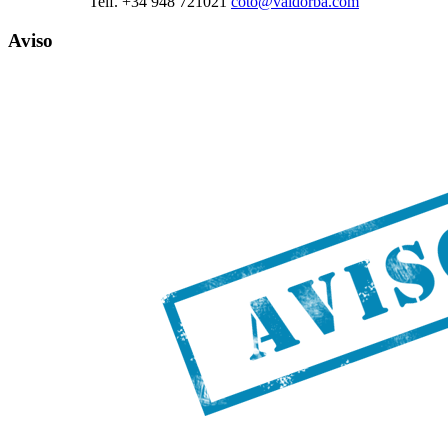
Telf. +34 948 721021
coto@valdorba.com
Aviso