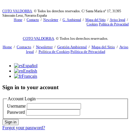
COTO VALDORBA
. © Todos los derechos reservados. C/ Santa María nº 17, 31395
Sánsoain-Leoz, Navarra-España
Home
/
Contacto
/
Newsletter
/
G. Ambiental
/
Mapa del Sitio
/
Aviso legal
/
Cookies
Política de Privacidad
COTO VALDORBA
. © Todos los derechos reservados.
Home
/
Contacto
/
Newsletter
/
Gestión Ambiental
/
Mapa del Sitio
/
Aviso
legal
/
Política de Cookies
Política de Privacidad
Español
English
Français
Sign in to your account
Account Login
Username
Password
Sign in
Forgot your password?