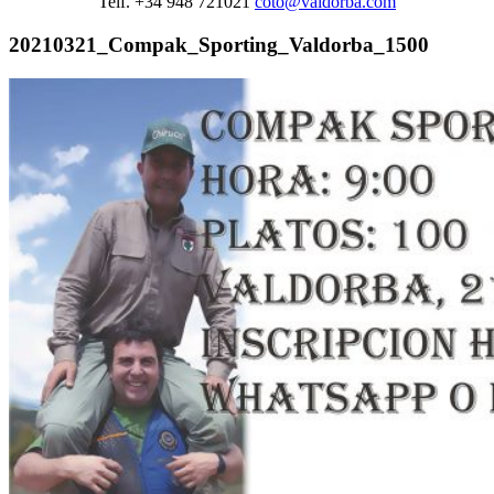
Telf. +34 948 721021
coto@valdorba.com
20210321_Compak_Sporting_Valdorba_1500