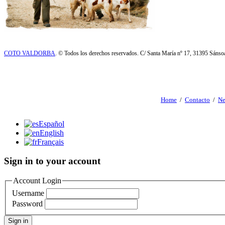
COTO VALDORBA
. © Todos los derechos reservados. C/ Santa María nº 17, 31395 Sáns
Home
/
Contacto
/
Ne
Español
English
Français
Sign in to your account
Account Login
Username
Password
Sign in