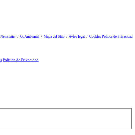
/
Newsletter
/
G. Ambiental
/
Mapa del Sitio
/
Aviso legal
/
Cookies
Política de Privacidad
es
Política de Privacidad