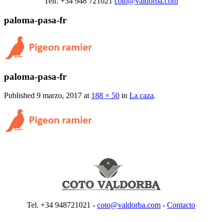
Telf. +34 948 721021
coto@valdorba.com
paloma-pasa-fr
paloma-pasa-fr
Published
9 marzo, 2017
at
188 × 50
in
La caza
.
Tel. +34 948721021 -
coto@valdorba.com
-
Contacto