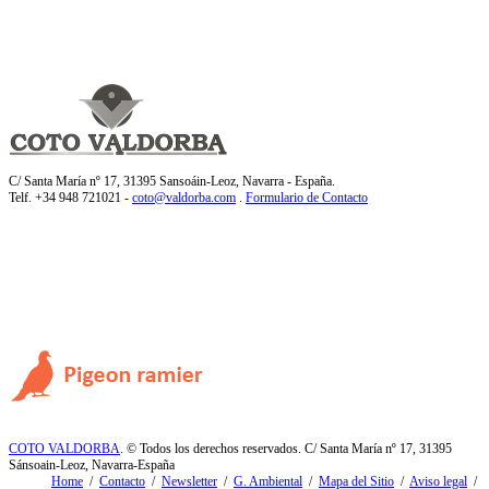
C/ Santa María nº 17, 31395 Sansoáin-Leoz, Navarra - España.
Telf. +34 948 721021 -
coto@valdorba.com
.
Formulario de Contacto
COTO VALDORBA
. © Todos los derechos reservados. C/ Santa María nº 17, 31395
Sánsoain-Leoz, Navarra-España
Home
/
Contacto
/
Newsletter
/
G. Ambiental
/
Mapa del Sitio
/
Aviso legal
/