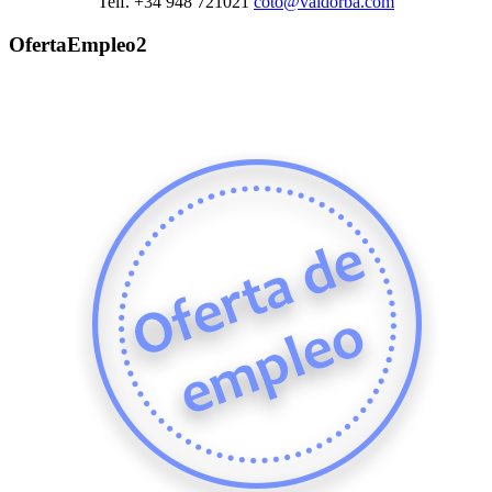
Telf. +34 948 721021
coto@valdorba.com
OfertaEmpleo2