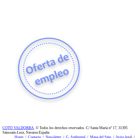
COTO VALDORBA
. © Todos los derechos reservados. C/ Santa María nº 17, 31395
Sánsoain-Leoz, Navarra-España
Home
/
Contacto
/
Newsletter
/
G. Ambiental
/
Mapa del Sitio
/
Aviso legal
/