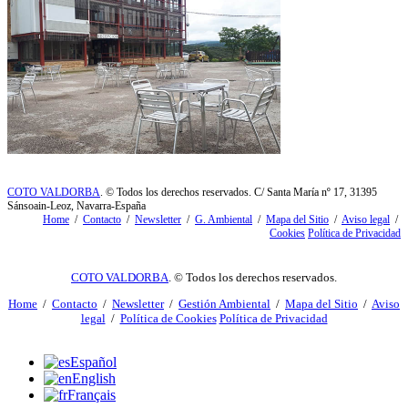
COTO VALDORBA
. © Todos los derechos reservados. C/ Santa María nº 17, 31395
Sánsoain-Leoz, Navarra-España
Home
/
Contacto
/
Newsletter
/
G. Ambiental
/
Mapa del Sitio
/
Aviso legal
/
Cookies
Política de Privacidad
COTO VALDORBA
. © Todos los derechos reservados.
Home
/
Contacto
/
Newsletter
/
Gestión Ambiental
/
Mapa del Sitio
/
Aviso
legal
/
Política de Cookies
Política de Privacidad
Español
English
Français