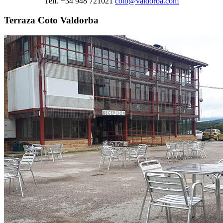
Telf. +34 948 721021
coto@valdorba.com
Terraza Coto Valdorba