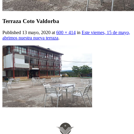
Terraza Coto Valdorba
Published
13 mayo, 2020
at
600 × 414
in
Este viernes, 15 de mayo,
abrimos nuestra nueva terraza
.