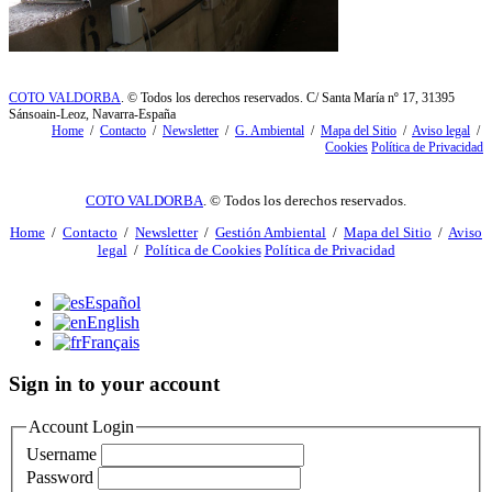
COTO VALDORBA
. © Todos los derechos reservados. C/ Santa María nº 17, 31395
Sánsoain-Leoz, Navarra-España
Home
/
Contacto
/
Newsletter
/
G. Ambiental
/
Mapa del Sitio
/
Aviso legal
/
Cookies
Política de Privacidad
COTO VALDORBA
. © Todos los derechos reservados.
Home
/
Contacto
/
Newsletter
/
Gestión Ambiental
/
Mapa del Sitio
/
Aviso
legal
/
Política de Cookies
Política de Privacidad
Español
English
Français
Sign in to your account
Account Login
Username
Password