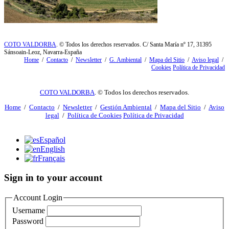
COTO VALDORBA
. © Todos los derechos reservados. C/ Santa María nº 17, 31395
Sánsoain-Leoz, Navarra-España
Home
/
Contacto
/
Newsletter
/
G. Ambiental
/
Mapa del Sitio
/
Aviso legal
/
Cookies
Política de Privacidad
COTO VALDORBA
. © Todos los derechos reservados.
Home
/
Contacto
/
Newsletter
/
Gestión Ambiental
/
Mapa del Sitio
/
Aviso
legal
/
Política de Cookies
Política de Privacidad
Español
English
Français
Sign in to your account
Account Login
Username
Password