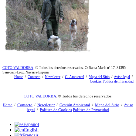
COTO VALDORBA
. © Todos los derechos reservados. C/ Santa María nº 17, 31395
Sánsoain-Leoz, Navarra-España
Home
/
Contacto
/
Newsletter
/
G. Ambiental
/
Mapa del Sitio
/
Aviso legal
/
Cookies
Política de Privacidad
COTO VALDORBA
. © Todos los derechos reservados.
Home
/
Contacto
/
Newsletter
/
Gestión Ambiental
/
Mapa del Sitio
/
Aviso
legal
/
Política de Cookies
Política de Privacidad
Español
English
Français