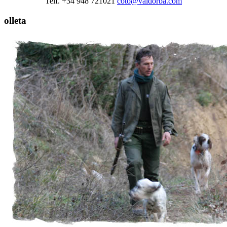
Telf. +34 948 721021
coto@valdorba.com
olleta