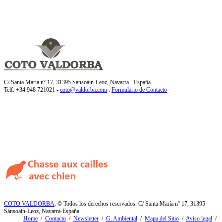
C/ Santa María nº 17, 31395 Sansoáin-Leoz, Navarra - España.
Telf. +34 948 721021 -
coto@valdorba.com
.
Formulario de Contacto
COTO VALDORBA
. © Todos los derechos reservados. C/ Santa María nº 17, 31395
Sánsoain-Leoz, Navarra-España
Home
/
Contacto
/
Newsletter
/
G. Ambiental
/
Mapa del Sitio
/
Aviso legal
/