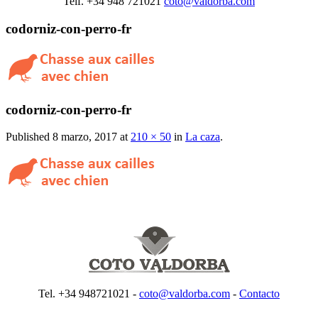
Telf. +34 948 721021
coto@valdorba.com
codorniz-con-perro-fr
codorniz-con-perro-fr
Published
8 marzo, 2017
at
210 × 50
in
La caza
.
Tel. +34 948721021 -
coto@valdorba.com
-
Contacto